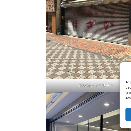
To 
改装前のファサード
dev
bro
adv