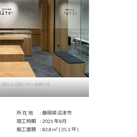
に栗せんを焼いている様子を
けるようになりました。
所 在 地
: 静岡県沼津市
竣工時期
: 2021 年8月
施工面積
: 82.8 m² ( 25.1 坪 )