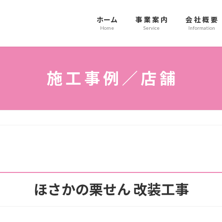
ホーム
事 業 案 内
会 社 概 要
Home
Service
Information
施 工 事 例 ／ 店 舗
ほさかの栗せん 改装工事