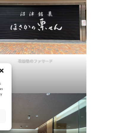
改装後のファサード
s
as
ay