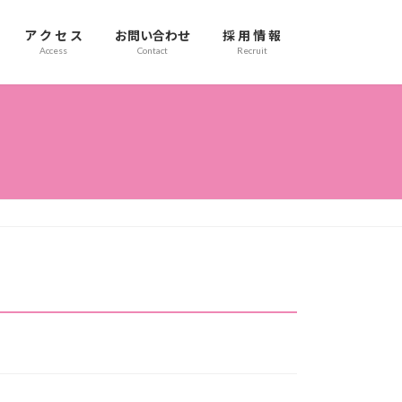
ア ク セ ス
お問い合わせ
採 用 情 報
Access
Contact
Recruit