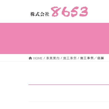
コ
ナ
ン
ビ
テ
ゲ
ン
ー
ツ
シ
へ
ョ
ス
ン
キ
に
ッ
移
プ
動
HOME
事 業 案 内
施 工 事 例
施 工 事 例 ／ 店 舗