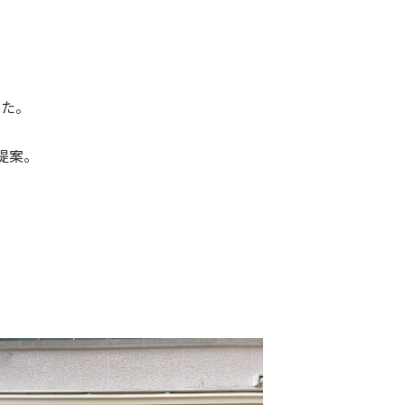
した。
提案。