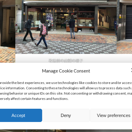
改装前の店舗の様子
Manage Cookie Consent
provide the best experiences, we use technologies like cookies to store and/or acces
ice information. Consenting to these technologies will allow us to process data such 
wsing behavior or unique IDs on this site. Not consenting or withdrawing consent, m
ersely affect certain features and functions.
Accept
Deny
View preferences