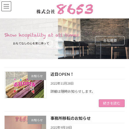
コ
ナ
ン
ビ
テ
ゲ
ン
ー
ツ
シ
へ
ョ
ス
ン
事業案内
会社概要
キ
に
ッ
移
プ
動
近日OPEN！
お知らせ
2022年11月28日
詳細は随時お知らせします。
続きを読む
事務所移転のお知らせ
お知らせ
2022年9月18日