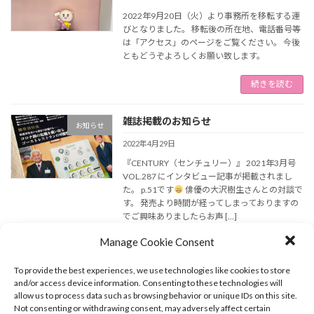
2022年9月20日（火）より事務所を移転する運
びとなりました。 移転後の所在地、電話番号等
は「アクセス」のページをご覧ください。 今後
ともどうぞよろしくお願い致します。
続きを読む
雑誌掲載のお知らせ
お知らせ
2022年4月29日
『CENTURY（センチュリー）』 2021年3月号
VOL.287 にインタビュー記事が掲載されまし
た。 p.51です
俳優の大沢樹生さんとの対談で
す。 発売より時間が経ってしまっておりますの
でご興味ありましたらお声 […]
Manage Cookie Consent
続きを読む
To provide the best experiences, we use technologies like cookies to store
【とんぶー】誕生！
and/or access device information. Consenting to these technologies will
お知らせ
allow us to process data such as browsing behavior or unique IDs on this site.
2022年4月28日
Not consenting or withdrawing consent, may adversely affect certain